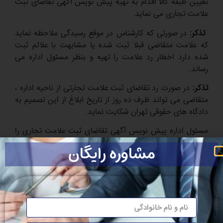
تعیین طبقه کالا اقدام به تهیه پیش نویس آگهی تقاضای ثبت
علامت تجاری می نماید.
تذکر:
در صورتی که کارشناس در موقع رسیدگی ملاحظه نماید
که علامت متقاضی قبلا ثبت شده یا مشابهت با علائم ثبت
شده دارد اخطار رد علامت را تهیه و بنظر مسئول اداره می
رساند.
تذکر:
در صورت رد تقاضای ثبت علامت تجارتی از ناحیه اداره ،
متقاضی می تواند ظرف ده روز از تاریخ ابلاغ از این تصمیم به
دادگاه های حقوقی تهران شکایت نماید.
مسئول اداره پیش نویس آگهی تقاضای ثبت علامت تجاری را
امضا و در سامانه قرار داده می شود . این آگهی که یک نمونه
مشاوره رایگان
از علامت درخواستی به آن الصاق شده ضمن ثبت در دفتر
اندیکاتور توسط مسئول این امر، تحویل متقاضی می گردد.
مرحله سوم از مراحل ثبت برند